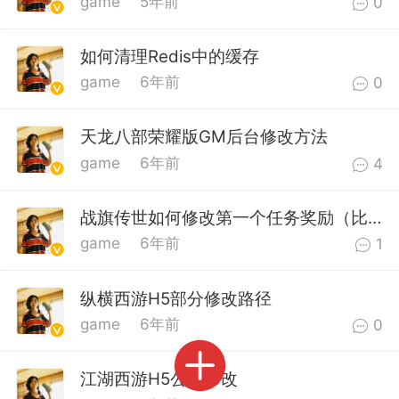
game
5年前
0
商城
抽奖
转盘
如何清理Redis中的缓存
game
6年前
0
游戏
问答
会员
天龙八部荣耀版GM后台修改方法
game
6年前
4
新人必看
须知道的知识
战旗传世如何修改第一个任务奖励（比如去掉新手礼包奖励）
优秀圈子
game
6年前
1
得关注的圈子
迎大神入驻,菜鸟阁有您更精彩!
2020/9/18
纵横西游H5部分修改路径
game
6年前
0
菜鸟阁
斗 师
菜鸟阁官方
2
江湖西游H5公告修改
0-28 10:29
电脑端
网站源码