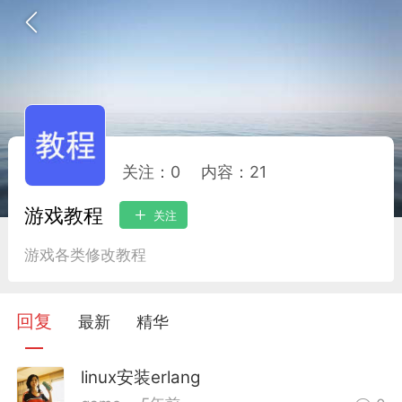
关注：
0
内容：
21
游戏教程
关注
神入驻
菜鸟阁学
游戏各类修改教程
回复
最新
精华
任务
排行
圈子
linux安装erlang