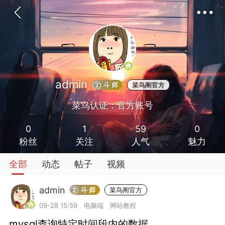
admin
斗 师
菜鸟阁官方
2
菜鸟认证：官方账号
神入驻
菜鸟阁学
0
1
59
0
粉丝
关注
人气
魅力
全部
动态
帖子
视频
任务
排行
圈子
admin
斗 师
菜鸟阁官方
2
09-28 15:59
电脑端
网站教程
mysql查询特定时间段内的数据