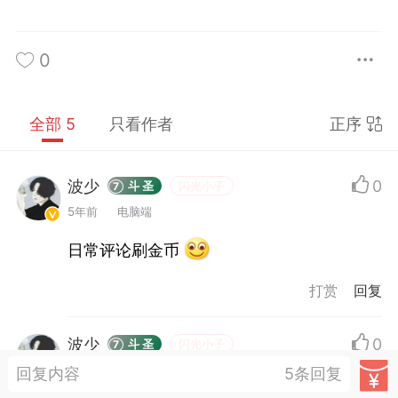
商城
抽奖
转盘
0
游戏
问答
会员
全部 5
只看作者
正序
新人必看
波少
0
斗 圣
闪光小子
7
须知道的知识
5年前
电脑端
优秀圈子
日常评论刷金币
得关注的圈子
打赏
迎大神入驻,菜鸟阁有您更精彩!
2020/9/18
波少
0
斗 圣
闪光小子
7
菜鸟阁
斗 师
菜鸟阁官方
2
5年前
电脑端
回复内容
5条回复
0-28 10:29
电脑端
网站源码