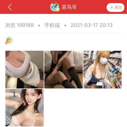
菜鸟哥
关注
浏览 199189
•
手机端
•
2021-03-17 20:13
神入驻
菜鸟阁学
任务
排行
圈子