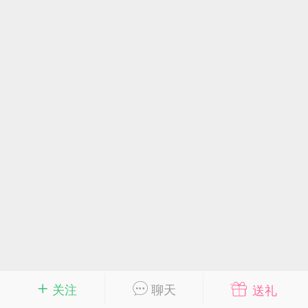
商城
抽奖
转盘
游戏
问答
会员
新人必看
须知道的知识
优秀圈子
得关注的圈子
迎大神入驻,菜鸟阁有您更精彩!
2020/9/18
菜鸟阁
斗 师
菜鸟阁官方
2
关注
聊天
送礼
0-28 10:29
电脑端
网站源码