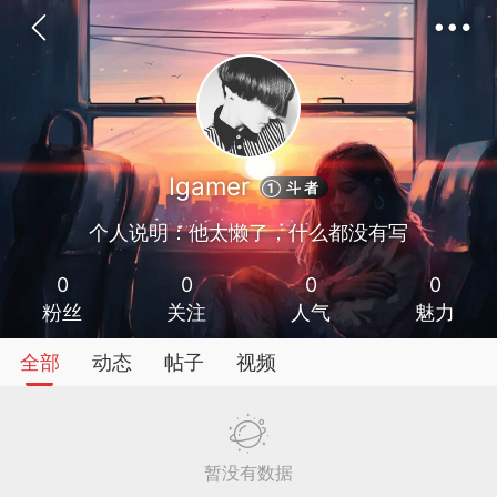
Igamer
斗 者
1
个人说明：他太懒了，什么都没有写
神入驻
菜鸟阁学
0
0
0
0
粉丝
关注
人气
魅力
全部
动态
帖子
视频
任务
排行
圈子
暂没有数据