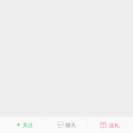
商城
抽奖
转盘
游戏
问答
会员
新人必看
须知道的知识
优秀圈子
得关注的圈子
迎大神入驻,菜鸟阁有您更精彩!
2020/9/18
菜鸟阁
斗 师
菜鸟阁官方
2
关注
聊天
送礼
0-28 10:29
电脑端
网站源码