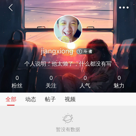
jiangxiong
斗 者
1
个人说明：他太懒了，什么都没有写
神入驻
菜鸟阁学
0
0
0
0
粉丝
关注
人气
魅力
全部
动态
帖子
视频
任务
排行
圈子
暂没有数据