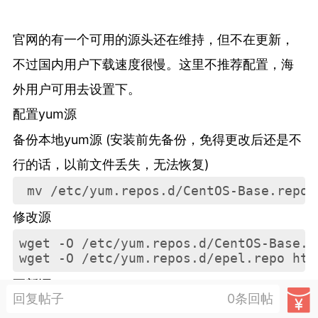
商城
抽奖
转盘
官网的有一个可用的源头还在维持，但不在更新，
不过国内用户下载速度很慢。这里不推荐配置，海
外用户可用去设置下。
游戏
问答
会员
配置yum源
备份本地yum源 (安装前先备份，免得更改后还是不
新人必看
须知道的知识
行的话，以前文件丢失，无法恢复)
 mv /etc/yum.repos.d/CentOS-Base.repo 
优秀圈子
得关注的圈子
修改源
迎大神入驻,菜鸟阁有您更精彩!
2020/9/18
wget -O /etc/yum.repos.d/CentOS-Base.r
wget -O /etc/yum.repos.d/epel.repo htt
更新源
菜鸟阁
斗 师
菜鸟阁官方
2
回复帖子
0条回帖
yum clean all

0-28 10:29
电脑端
网站源码