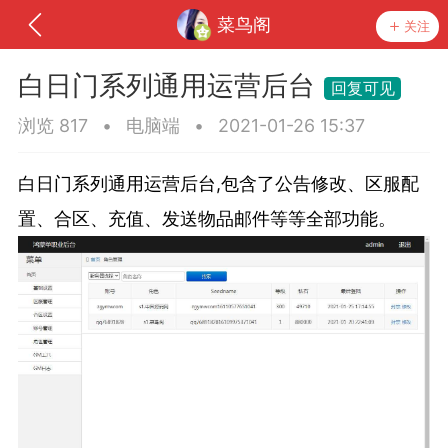
菜鸟阁
关注
白日门系列通用运营后台
浏览 817
•
电脑端
•
2021-01-26 15:37
白日门系列通用运营后台,包含了公告修改、区服配
置、合区、充值、发送物品邮件等等全部功能。
神入驻
菜鸟阁学
任务
排行
圈子