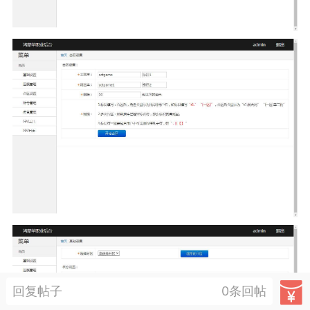
商城
抽奖
转盘
游戏
问答
会员
新人必看
须知道的知识
优秀圈子
得关注的圈子
迎大神入驻,菜鸟阁有您更精彩!
2020/9/18
菜鸟阁
斗 师
菜鸟阁官方
2
回复帖子
0条回帖
0-28 10:29
电脑端
网站源码